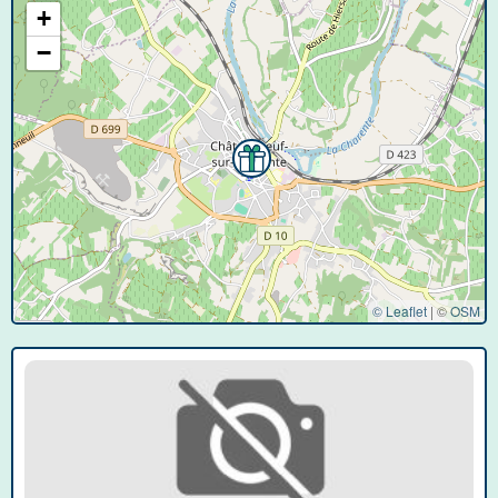
+
−
© Leaflet
|
©
OSM