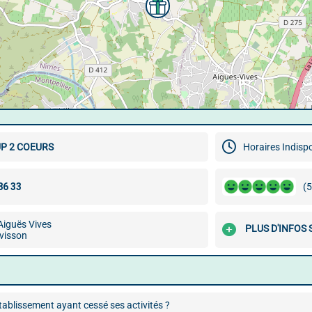
P 2 COEURS
Horaires Indisp
(5
Aiguës Vives
PLUS D'INFOS
visson
ablissement ayant cessé ses activités ?