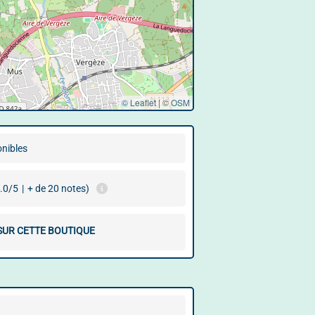
© Leaflet
|
©
OSM
onibles
.0/5
|
+ de 20 notes)
 SUR CETTE BOUTIQUE