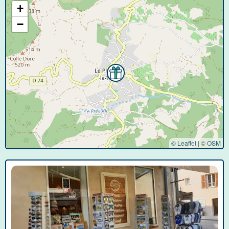
+
−
© Leaflet
|
©
OSM